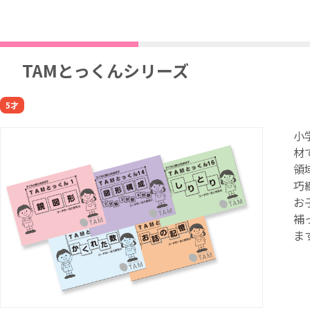
TAMとっくんシリーズ
5才
小
材
領
巧
お
補
ま