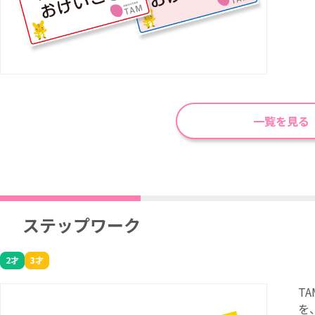
一覧を見る
ステップワーク
2才
3才
T
を