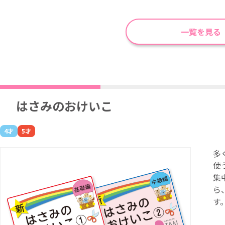
一覧を見る
はさみのおけいこ
4才
5才
多
使
集
ら
す