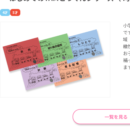
4才
5才
小
で
域
緻
お
補
ま
一覧を見る