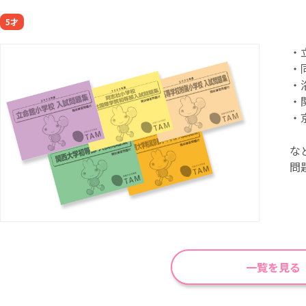
5才
・
・
・
・
・
な
問
一覧を見る