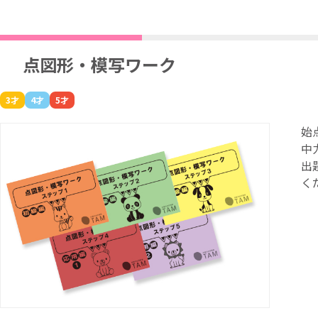
点図形・模写ワーク
3才
4才
5才
始
中
出
く