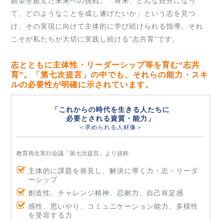
願望を超えた未来への挑戦。「将来、どんな自分になっ
て、どのようなことを成し遂げたいか」という志を見つ
け、その実現に向けて主体的に学び続けられる指導。それ
こそが私たちが大切に実践し続ける“志共育”です。
志とともに主体性・リーダーシップ等を育む“志共
育”。「第七次提言」の中でも、それらの能力・スキ
ルの必要性が明確に示されています。
「これからの時代を生きる人たちに
必要とされる資質・能力」
＜求められる人材像＞
教育再生実行会議「第七次提言」より抜粋
主体的に課題を発見し、解決に導く力・志・リーダ
ーシップ
創造性、チャレンジ精神、忍耐力、自己肯定感
感性、思いやり、コミュニケーション能力、多様性
を受容する力