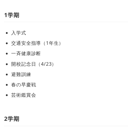
1学期
入学式
交通安全指導（1年生）
一斉健康診断
開校記念日（4/23）
避難訓練
春の早慶戦
芸術鑑賞会
2学期