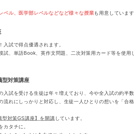
レベル、医学部レベルなどなど様々な授業
も用意していま
座
！入試で得点優遇されます。
模試、単語Book、英作文問題、二次対策用カード等を使用
薦型対策講座
の入試を受ける生徒は年々増えており、今や全入試の約半
の流れにしっかりと対応し、生徒一人ひとりの想いを「合
薦型対策GS講座】を開講
しています。
をカタチに。