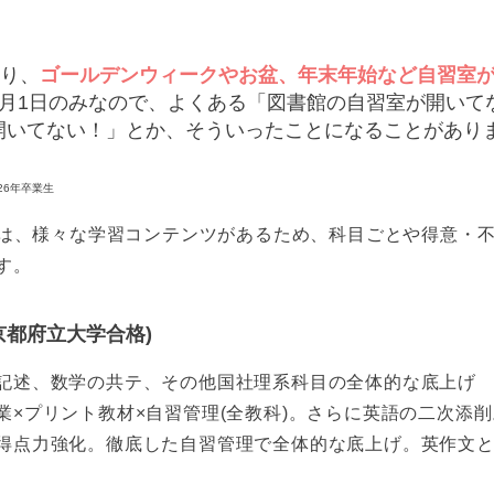
り、
ゴールデンウィークやお盆、年末年始など自習室
1月1日のみなので、よくある「図書館の自習室が開いて
開いてない！」とか、そういったことになることがあり
026年卒業生
bでは、様々な学習コンテンツがあるため、科目ごとや得意・
す。
京都府立大学合格)
記述、数学の共テ、その他国社理系科目の全体的な底上げ
業×プリント教材×自習管理(全教科)。さらに英語の二次添削
得点力強化。徹底した自習管理で全体的な底上げ。英作文