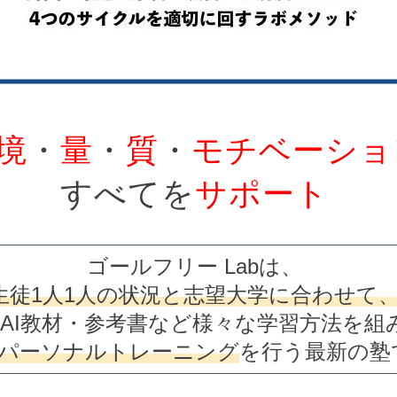
境
・
量
・
質
・
モチベーショ
すべてを
サポート
ゴールフリー Labは、
生徒1人1人の状況と志望大学に合わせて
AI教材・参考書など様々な学習方法を組
パーソナルトレーニング
を行う最新の塾