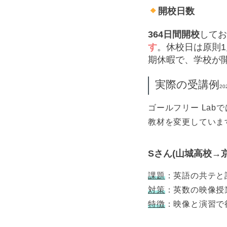
開校日数
364日間開校
してお
す
。休校日は原則
期休暇で、学校が
実際の受講例
2
ゴールフリー La
教材を変更していま
Sさん(山城高校→
課題
：英語の共テと
対策
：英数の映像授
特徴
：映像と演習で