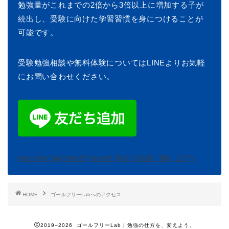
勉強量がこれまでの2倍から3倍以上に増加する子が
続出し、受験に向けた学習習慣を身につけることが
可能です。
受験勉強相談や無料体験についてはLINEよりお気軽
にお問い合わせください。
onclick=”ga(‘send’,’event’,’line’,’click’,’file’, 1);”>
HOME
ゴールフリーLabへのアクセス
2019–2026 ゴールフリーLab | 勉強の仕方を、変えよう。