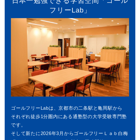
日本一勉強できる学習空間「ゴール
フリーLab」
ゴールフリーLabは、京都市の二条駅と亀岡駅から
それぞれ徒歩1分圏内にある通塾型の大学受験専門塾
です。
そして新たに2026年3月からゴールフリーＬａｂ白梅