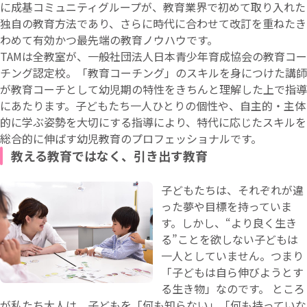
に成基コミュニティグループが、教育業界で初めて取り入れた
独自の教育方法であり、さらに時代に合わせて改訂を重ねたき
わめて有効かつ最先端の教育ノウハウです。
TAMは全教室が、一般社団法人日本青少年育成協会の教育コー
チング認定校。「教育コーチング」のスキルを身につけた講師
が教育コーチとして幼児期の特性をきちんと理解した上で指導
にあたります。子どもたち一人ひとりの個性や、自主的・主体
的に学ぶ姿勢を大切にする指導により、特代に応じたスキルを
総合的に伸ばす幼児教育のプロフェッショナルです。
教える教育ではなく、引き出す教育
子どもたちは、それぞれが違
った夢や目標を持っていま
す。しかし、“より良く生き
る”ことを欲しない子どもは
一人としていません。つまり
「子どもは自ら伸びようとす
る生き物」なのです。 ところ
が私たち大人は、子どもを「何も知らない」「何も持っていな