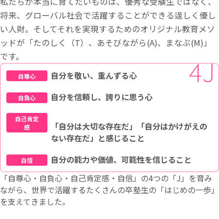
私たちが本当に育てたいものは、優秀な受験生ではなく、
将来、グローバル社会で活躍することができる逞しく優し
い人財。そしてそれを実現するためのオリジナル教育メソ
ッドが「たのしく（T）、あそびながら(A)、まなぶ(M)」
です。
自分を敬い、重んずる心
自尊心
自分を信頼し、誇りに思う心
自負心
自己肯定
「自分は大切な存在だ」「自分はかけがえの
感
ない存在だ」と感じること
自分の能力や価値、可能性を信じること
自信
「自尊心・自負心・自己肯定感・自信」の4つの「J」を育み
ながら、世界で活躍するたくさんの卒塾生の「はじめの一歩」
を支えてきました。