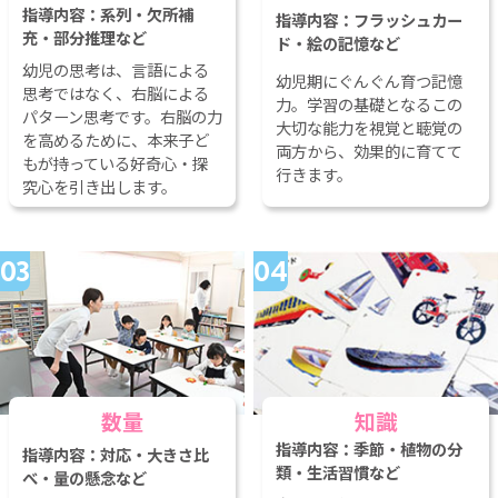
幼児の思考は、言語による
幼児期にぐんぐん育つ記憶
思考ではなく、右脳による
力。学習の基礎となるこの
パターン思考です。右脳の力
大切な能力を視覚と聴覚の
を高めるために、本来子ど
両方から、効果的に育てて
もが持っている好奇心・探
行きます。
究心を引き出します。
数量
知識