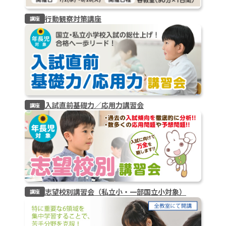
行動観察対策講座
講座
入試直前基礎力／応用力講習会
講座
志望校別講習会（私立小・一部国立小対象）
講座