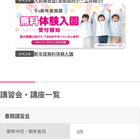
入試報告会(洛南高附小・立命館小)
イベント
新年度無料体験入園
イベント
講習会・講座一覧
春期講習会
新年中児・新年長児
3月