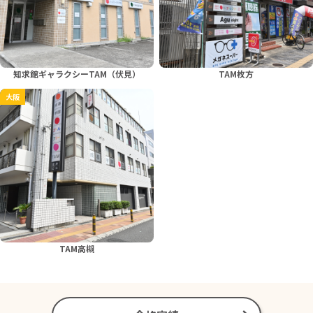
知求館ギャラクシーTAM（伏見）
TAM枚方
大阪
TAM高槻