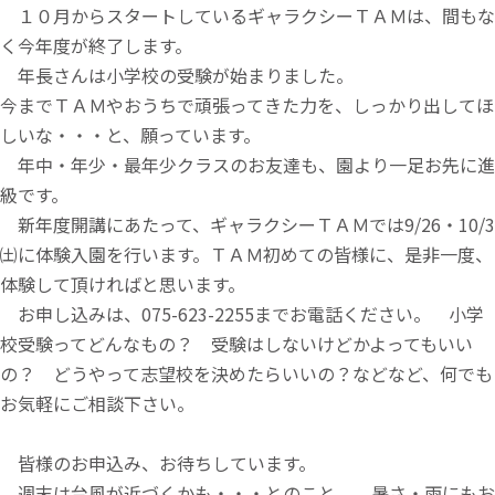
１０月からスタートしているギャラクシーＴＡＭは、間もな
く今年度が終了します。
年長さんは小学校の受験が始まりました。
今までＴＡＭやおうちで頑張ってきた力を、しっかり出してほ
しいな・・・と、願っています。
年中・年少・最年少クラスのお友達も、園より一足お先に進
級です。
新年度開講にあたって、ギャラクシーＴＡＭでは9/26・10/3
㈯に体験入園を行います。ＴＡＭ初めての皆様に、是非一度、
体験して頂ければと思います。
お申し込みは、075-623-2255までお電話ください。 小学
校受験ってどんなもの？ 受験はしないけどかよってもいい
の？ どうやって志望校を決めたらいいの？などなど、何でも
お気軽にご相談下さい。
皆様のお申込み、お待ちしています。
週末は台風が近づくかも・・・とのこと。 暑さ・雨にもお