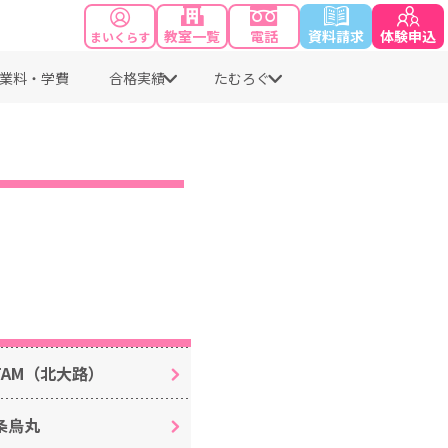
教室一覧
電話
資料請求
体験申込
まいくらす
業料・学費
合格実績
たむろぐ
TAM（北大路）
条烏丸