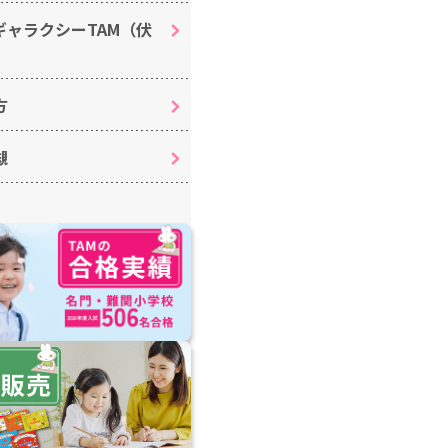
ギャラクシーTAM（伏
方
槻