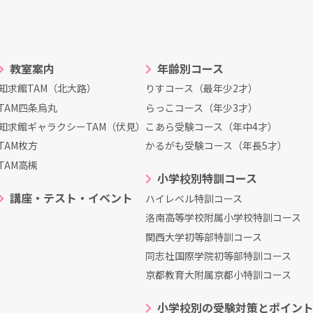
教室案内
年齢別コース
知求館TAM（北大路）
りすコース（最年少2才）
TAM四条烏丸
らっこコース（年少3才）
知求館ギャラクシーTAM（伏見）
こあら受験コース（年中4才）
TAM枚方
かるがも受験コース（年長5才）
TAM高槻
小学校別特訓コース
講座・テスト・イベント
ハイレベル特訓コース
洛南高等学校附属小学校特訓コース
関西大学初等部特訓コース
同志社国際学院初等部特訓コース
京都教育大附属京都小特訓コース
小学校別の受験対策とポイン