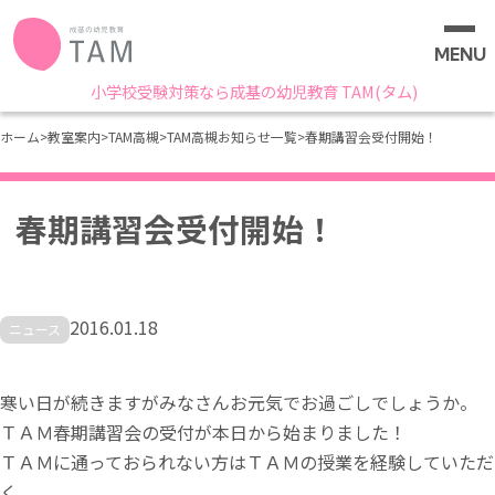
MENU
小学校受験対策なら成基の幼児教育 TAM(タム)
ホーム
>
教室案内
>
TAM高槻
>
TAM高槻お知らせ一覧
>
春期講習会受付開始！
春期講習会受付開始！
2016.01.18
ニュース
寒い日が続きますがみなさんお元気でお過ごしでしょうか。
ＴＡＭ春期講習会の受付が本日から始まりました！
ＴＡＭに通っておられない方はＴＡＭの授業を経験していただ
く