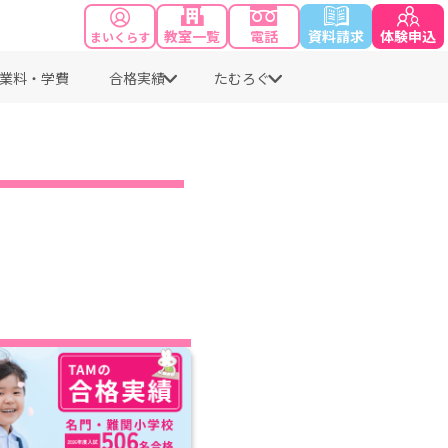
教室一覧
電話
資料請求
体験申込
まいくらす
業料・学費
合格実績
たむろぐ