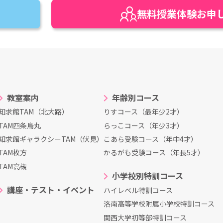
無料
授業
体験
お申
教室案内
年齢別コース
知求館TAM（北大路）
りすコース（最年少2才）
TAM四条烏丸
らっこコース（年少3才）
知求館ギャラクシーTAM（伏見）
こあら受験コース（年中4才）
TAM枚方
かるがも受験コース（年長5才）
TAM高槻
小学校別特訓コース
講座・テスト・イベント
ハイレベル特訓コース
洛南高等学校附属小学校特訓コース
関西大学初等部特訓コース