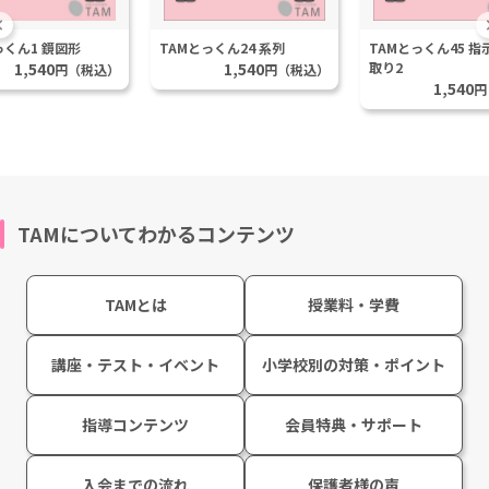
っくん1 鏡図形
TAMとっくん24 系列
TAMとっくん45 
1,540
1,540
取り2
円（税込）
円（税込）
1,540
円
TAMについてわかるコンテンツ
TAMとは
授業料・学費
講座・テスト・イベント
小学校別の対策・ポイント
指導コンテンツ
会員特典・サポート
入会までの流れ
保護者様の声