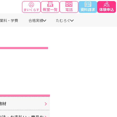
教室一覧
電話
資料請求
体験申込
まいくらす
業料・学費
合格実績
たむろぐ
教材
方法・お支払い・商品お