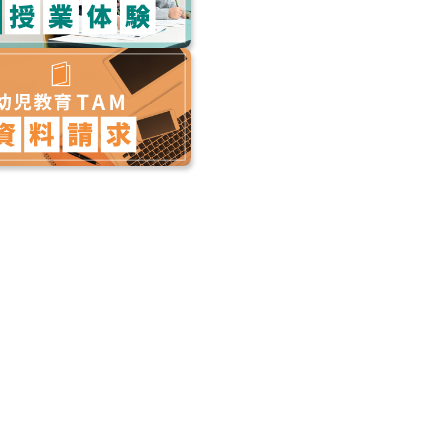
TAMとっくん39 四方から見
TAMとっくん16 しりとり
TAMとっく
た絵
1,540
2
円（税込）
1,540
円（税込）