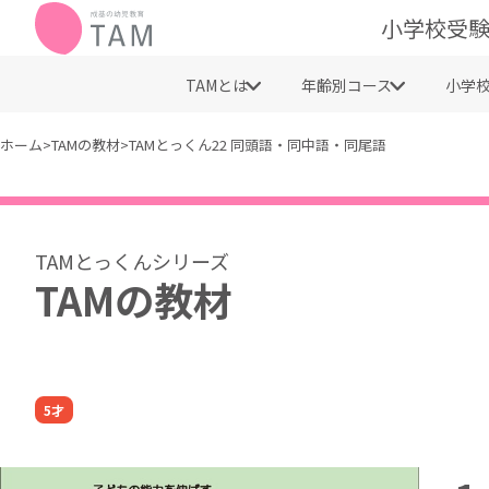
小学校受験
TAMとは
年齢別コース
小学
ホーム
>
TAMの教材
>
TAMとっくん22 同頭語・同中語・同尾語
TAMの教材
5才