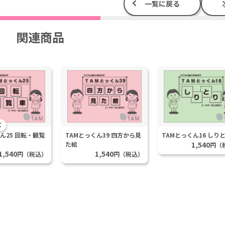
一覧に戻る
関連商品
ん25 回転・観覧
TAMとっくん39 四方から見
TAMとっくん16 しり
た絵
1,540
円（
1,540
1,540
円（税込）
円（税込）