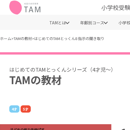
小学校受験
TAMとは
年齢別コース
小学
ホーム
>
TAMの教材
>
はじめてのTAMとっくん8 指示の聞き取り
TAMの教材
4才
5才