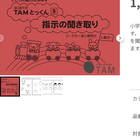
1
小学
す。
を聞
ます
カ
品
対