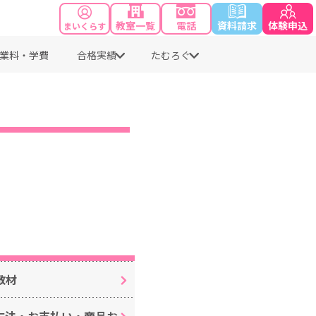
教室一覧
電話
資料請求
体験申込
まいくらす
業料・学費
合格実績
たむろぐ
教材
方法・お支払い・商品お