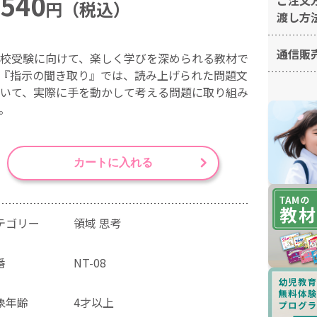
,540
円（税込）
渡し方
通信販
校受験に向けて、楽しく学びを深められる教材で
『指示の聞き取り』では、読み上げられた問題文
いて、実際に手を動かして考える問題に取り組み
。
カートに入れる
テゴリー
領域 思考
番
NT-08
象年齢
4才以上