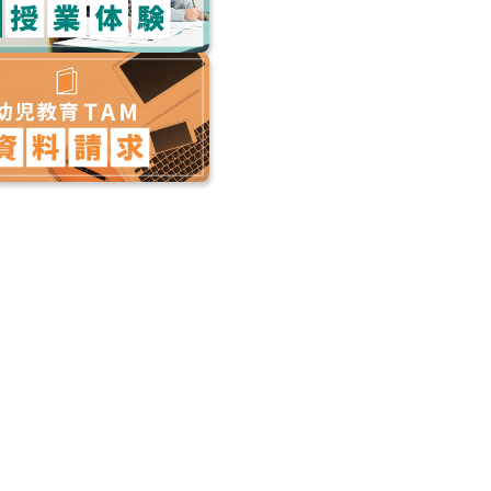
むかしばな
はじめてのTAMとっくん4 鏡
はじめてのTAMとっくん16
ズ3
図形
選択抹消
1,540
1,540
円（税込）
円（税込）