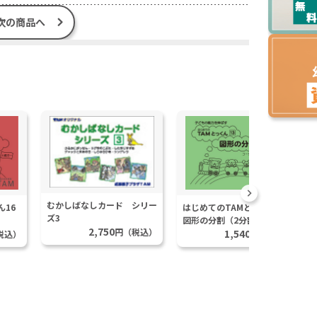
次の商品へ
むかしばなしカード シリー
ん16
はじめてのTAMとっくん13
ズ3
図形の分割（2分割）
2,750
円（税込）
1,540
税込）
円（税込）