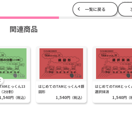
一覧に戻る
関連商品
TAMとっくん13
はじめてのTAMとっくん4 鏡
はじめてのTAMとっく
（2分割）
図形
選択抹消
1,540
1,540
1,540
円（税込）
円（税込）
円（