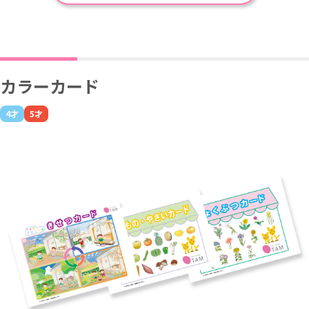
カラーカード
4才
5才