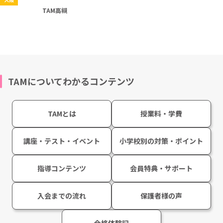
実施教室一覧
京都
京都
知求館TAM（北大路）
TAM四条烏丸
京都
大阪
知求館ギャラクシーTAM（伏見）
TAM枚方
大阪
TAM高槻
TAMについてわかるコンテンツ