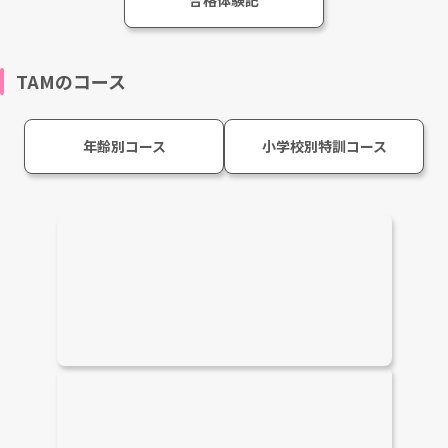
TAMとは
授業料・学費
講座・テスト・イベント
小学校別の対策・ポイント
指導コンテンツ
会員特典・サポート
入会までの流れ
保護者様の声
合格体験記
TAMのコース
年齢別コース
小学校別特訓コース