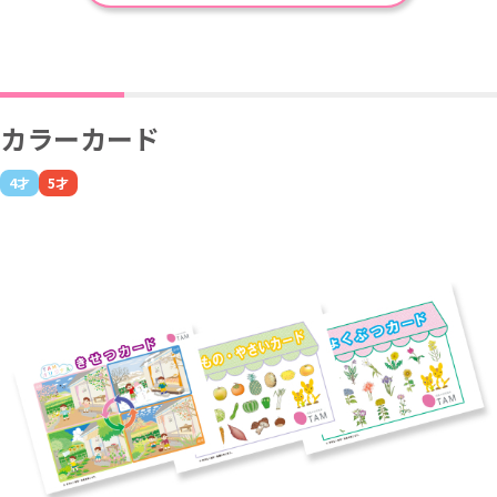
カラーカード
4才
5才