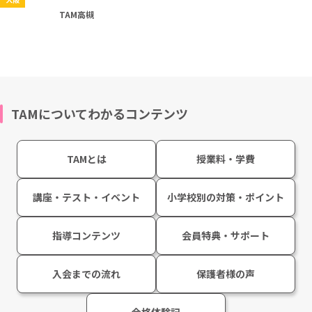
実施教室一覧
京都
京都
知求館TAM（北大路）
TAM四条烏丸
京都
大阪
知求館ギャラクシーTAM（伏見）
TAM枚方
大阪
TAM高槻
TAMについてわかるコンテンツ