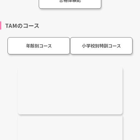
TAMとは
授業料・学費
講座・テスト・イベント
小学校別の対策・ポイント
指導コンテンツ
会員特典・サポート
入会までの流れ
保護者様の声
合格体験記
TAMのコース
年齢別コース
小学校別特訓コース