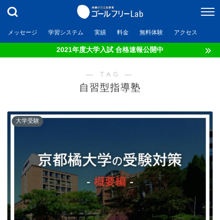
メッセージ
学習システム
実績
料金
無料体験
アクセス
2021年度大学入試 合格速報公開中
― TAG ―
自習型指導塾
大学受験