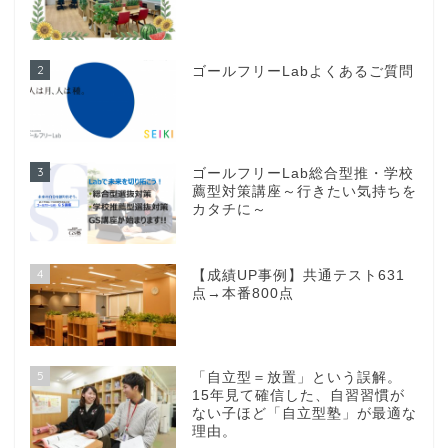
2
ゴールフリーLabよくあるご質問
3
ゴールフリーLab総合型推・学校
薦型対策講座～行きたい気持ちを
カタチに～
4
【成績UP事例】共通テスト631
点→本番800点
5
「自立型＝放置」という誤解。
15年見て確信した、自習習慣が
ない子ほど「自立型塾」が最適な
理由。