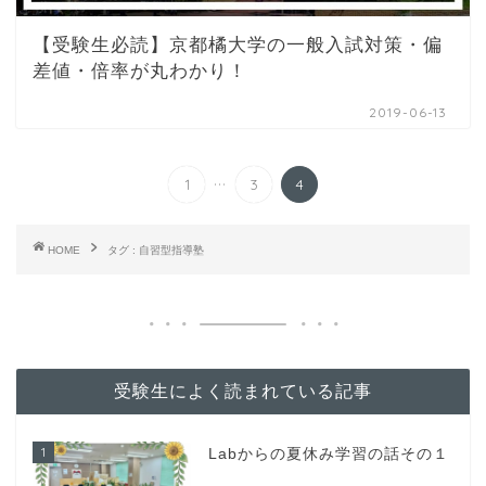
【受験生必読】京都橘大学の一般入試対策・偏
差値・倍率が丸わかり！
2019-06-13
...
1
3
4
HOME
タグ : 自習型指導塾
受験生によく読まれている記事
1
Labからの夏休み学習の話その１