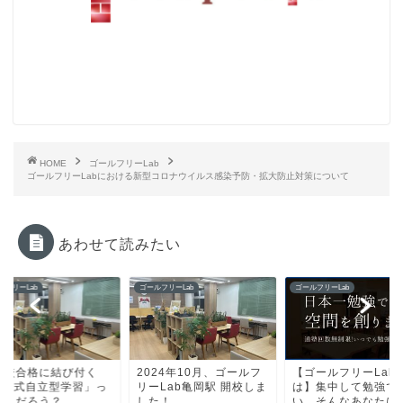
HOME
ゴールフリーLab
ゴールフリーLabにおける新型コロナウイルス感染予防・拡大防止対策について
あわせて読みたい
ルフリーLab
ゴールフリーLab
ゴールフリーLab
望校合格に結び付く
2024年10月、ゴールフ
【ゴールフリーLab
Lab式自立型学習」っ
リーLab亀岡駅 開校しま
は】集中して勉強で
なんだろう？
した！
い…そんなあなたに