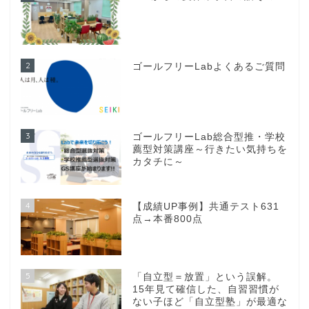
2
ゴールフリーLabよくあるご質問
3
ゴールフリーLab総合型推・学校
薦型対策講座～行きたい気持ちを
カタチに～
4
【成績UP事例】共通テスト631
点→本番800点
5
「自立型＝放置」という誤解。
15年見て確信した、自習習慣が
ない子ほど「自立型塾」が最適な