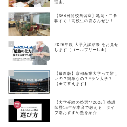
理由。
6
【364日開校自習室】亀岡・二条
駅すぐ！高校生の皆さんぜひ！
7
2026年度 大学入試結果 をお見せ
します（ゴールフリーLab）
8
【最新版】京都産業大学って難し
いの？簡単なの？Fラン大学？
【全て答えます】
9
【大学受験の塾選び2025】塾講
師歴15年が本音で教える！タイ
プ別おすすめ塾を紹介！