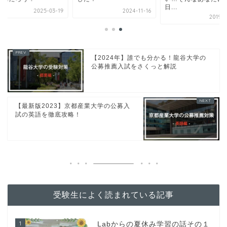
日...
2025-03-19
2024-11-16
2019-0
【2024年】誰でも分かる！龍谷大学の
公募推薦入試をさくっと解説
【最新版2023】京都産業大学の公募入
試の英語を徹底攻略！
受験生によく読まれている記事
1
Labからの夏休み学習の話その１