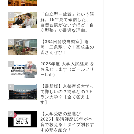
「自立型＝放置」という誤
5
解。15年見て確信した、
自習習慣がない子ほど「自
立型塾」が最適な理由。
【364日開校自習室】亀
6
岡・二条駅すぐ！高校生の
皆さんぜひ！
2026年度 大学入試結果 を
7
お見せします（ゴールフリ
ーLab）
【最新版】京都産業大学っ
8
て難しいの？簡単なの？F
ラン大学？【全て答えま
す】
【大学受験の塾選び
9
2025】塾講師歴15年が本
音で教える！タイプ別おす
すめ塾を紹介！