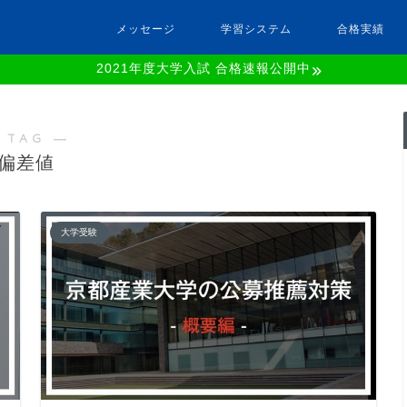
メッセージ
学習システム
合格実績
2021年度大学入試 合格速報公開中
 TAG ―
偏差値
大学受験