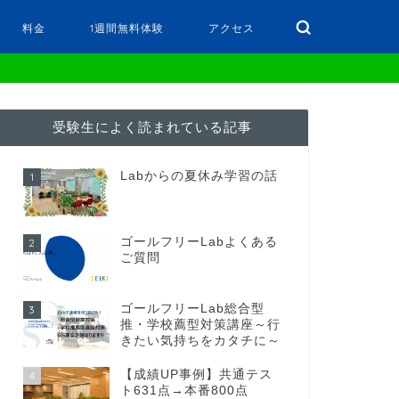
料金
1週間無料体験
アクセス
受験生によく読まれている記事
Labからの夏休み学習の話
1
ゴールフリーLabよくある
2
ご質問
ゴールフリーLab総合型
3
推・学校薦型対策講座～行
きたい気持ちをカタチに～
【成績UP事例】共通テス
4
ト631点→本番800点