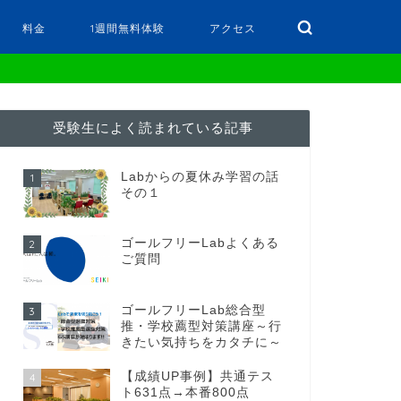
料金
1週間無料体験
アクセス
受験生によく読まれている記事
Labからの夏休み学習の話
1
その１
ゴールフリーLabよくある
2
ご質問
ゴールフリーLab総合型
3
推・学校薦型対策講座～行
きたい気持ちをカタチに～
【成績UP事例】共通テス
4
ト631点→本番800点