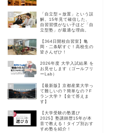
「自立型＝放置」という誤
5
解。15年見て確信した、
自習習慣がない子ほど「自
立型塾」が最適な理由。
【364日開校自習室】亀
6
岡・二条駅すぐ！高校生の
皆さんぜひ！
2026年度 大学入試結果 を
7
お見せします（ゴールフリ
ーLab）
【最新版】京都産業大学っ
8
て難しいの？簡単なの？F
ラン大学？【全て答えま
す】
【大学受験の塾選び
9
2025】塾講師歴15年が本
音で教える！タイプ別おす
すめ塾を紹介！