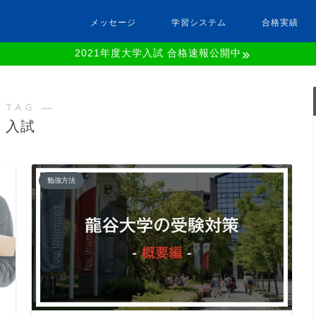
メッセージ
学習システム
合格実績
2021年度大学入試 合格速報公開中
 TAG ―
入試
勉強方法